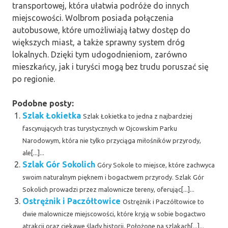
transportowej, która ułatwia podróże do innych
miejscowości. Wolbrom posiada połączenia
autobusowe, które umożliwiają łatwy dostęp do
większych miast, a także sprawny system dróg
lokalnych. Dzięki tym udogodnieniom, zarówno
mieszkańcy, jak i turyści mogą bez trudu poruszać się
po regionie.
Podobne posty:
Szlak Łokietka
Szlak Łokietka to jedna z najbardziej
fascynujących tras turystycznych w Ojcowskim Parku
Narodowym, która nie tylko przyciąga miłośników przyrody,
ale[...]...
Szlak Gór Sokolich
Góry Sokole to miejsce, które zachwyca
swoim naturalnym pięknem i bogactwem przyrody. Szlak Gór
Sokolich prowadzi przez malownicze tereny, oferując[...]...
Ostrężnik i Paczółtowice
Ostrężnik i Paczółtowice to
dwie malownicze miejscowości, które kryją w sobie bogactwo
atrakcji oraz ciekawe ślady historii. Położone na szlakach[...]...