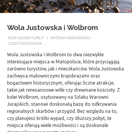
Wola Justowska i Wolbrom
26 LIPCA 2018
IGOR-ADVENTURE.P
WYŻYNA KRAKOWSKO-
CZĘSTOCHOWSKA
Wola Justowska i Wolbrom to dwa niezwykle
interesujące miejsca w Małopolsce, które przyciągają
zarówno turystów, jak i mieszkańców. Wola Justowska
zachwyca malowniczymi krajobrazami oraz
bogactwem historycznym, oferując liczne atrakcje,
takie jak renesansowe wille czy drewniane kościoły. Z
kolei Wolbrom, usytuowany na Szlaku Warowni
Jurajskich, stanowi doskonałą bazę do odkrywania
regionalnych skarbów i przygód. Bez względu na to,
czy planujesz krótki wypad, czy dłuższy pobyt, te
miejsca oferują wiele możliwości i są doskonale