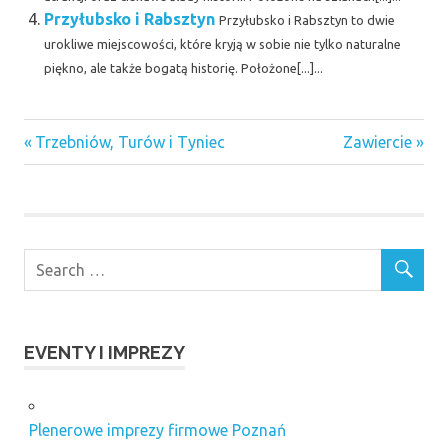
Przyłubsko i Rabsztyn
Przyłubsko i Rabsztyn to dwie
urokliwe miejscowości, które kryją w sobie nie tylko naturalne
piękno, ale także bogatą historię. Położone[...]...
Previous
Next
Nawigacja
Trzebniów, Turów i Tyniec
Zawiercie
Post:
Post:
wpisu
EVENTY I IMPREZY
Plenerowe imprezy firmowe Poznań