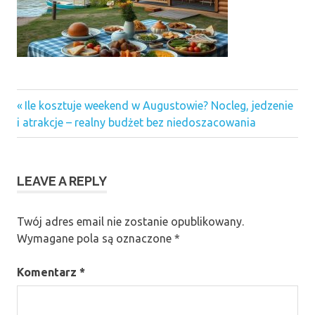
Previous
Nawigacja
Ile kosztuje weekend w Augustowie? Nocleg, jedzenie
Post:
i atrakcje – realny budżet bez niedoszacowania
wpisu
LEAVE A REPLY
Twój adres email nie zostanie opublikowany.
Wymagane pola są oznaczone
*
Komentarz
*