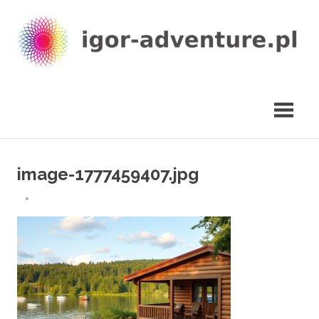
Skip
to
content
igor-
adventure.pl
image-1777459407.jpg
29 KWIETNIA 2026