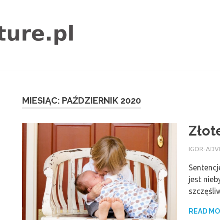
igor-
adventure.pl
MIESIĄC:
PAŹDZIERNIK 2020
Złot
19 PAŹDZI
IGOR-ADV
Sentencj
jest nie
szczęśli
READ M