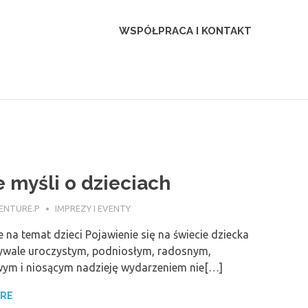
WSPÓŁPRACA I KONTAKT
e myśli o dzieciach
ERNIKA 2020
ENTURE.P
IMPREZY I EVENTY
e na temat dzieci Pojawienie się na świecie dziecka
bywale uroczystym, podniosłym, radosnym,
wym i niosącym nadzieję wydarzeniem nie[…]
ORE