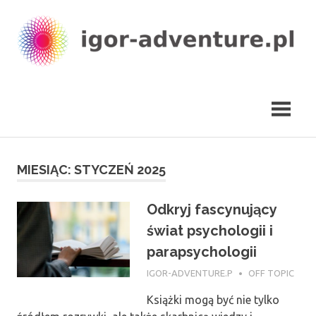
Skip
to
content
igor-
adventure.pl
MIESIĄC:
STYCZEŃ 2025
Odkryj fascynujący
świat psychologii i
parapsychologii
30 STYCZNIA 2025
IGOR-ADVENTURE.P
OFF TOPIC
Książki mogą być nie tylko