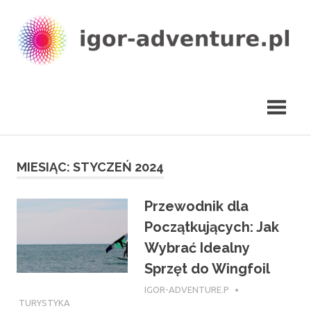
Skip
to
content
igor-
adventure.pl
MIESIĄC:
STYCZEŃ 2024
Przewodnik dla
Początkujących: Jak
Wybrać Idealny
Sprzęt do Wingfoil
25 STYCZNIA 2024
IGOR-ADVENTURE.P
TURYSTYKA