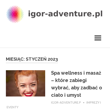
Skip
to
content
igor-
adventure.pl
MIESIĄC:
STYCZEŃ 2023
Spa wellness i masaż
– które zabiegi
wybrać, aby zadbać o
ciało i umysł
16 STYCZNIA 2023
IGOR-ADVENTURE.P
IMPREZY I
EVENTY