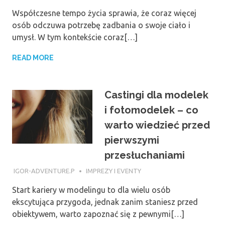
Współczesne tempo życia sprawia, że coraz więcej
osób odczuwa potrzebę zadbania o swoje ciało i
umysł. W tym kontekście coraz[…]
READ MORE
Castingi dla modelek
i fotomodelek – co
warto wiedzieć przed
pierwszymi
przesłuchaniami
4 STYCZNIA 2023
IGOR-ADVENTURE.P
IMPREZY I EVENTY
Start kariery w modelingu to dla wielu osób
ekscytująca przygoda, jednak zanim staniesz przed
obiektywem, warto zapoznać się z pewnymi[…]