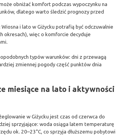
może obniżać komfort podczas wypoczynku na
unków, dlatego warto śledzić prognozy przed
:
Wiosna i lato w Giżycku potrafią być odczuwalnie
h okresach), więc o komforcie decyduje
ami.
wdopodobnych typów warunków: dni z przewagą
ardziej zmiennej pogody część punktów dnia
ze miesiące na lato i aktywności
żeglowanie w Giżycku jest czas od czerwca do
dziej sprzyjające: woda osiąga latem temperaturę
rzędu ok. 20–23°C, co sprzyja dłuższemu pobytowi