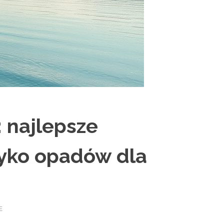
: najlepsze
yzyko opadów dla
E