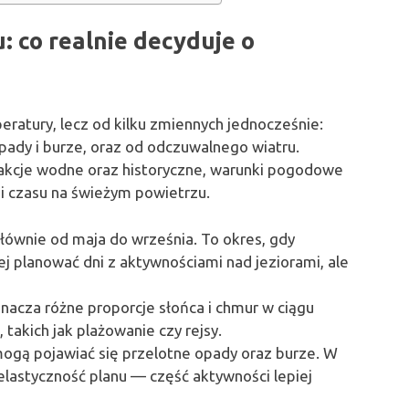
: co realnie decyduje o
eratury, lecz od kilku zmiennych jednocześnie:
opady i burze, oraz od odczuwalnego wiatru.
rakcje wodne oraz historyczne, warunki pogodowe
w i czasu na świeżym powietrzu.
ównie od maja do września. To okres, gdy
ej planować dni z aktywnościami nad jeziorami, ale
acza różne proporcje słońca i chmur w ciągu
takich jak plażowanie czy rejsy.
ogą pojawiać się przelotne opady oraz burze. W
 elastyczność planu — część aktywności lepiej