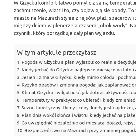
W Giżycku komfort łatwo pomylić z samą temperaturą
zachmurzenie, wiatr i to, czy pojawiają się opady. 
miasto na Mazurach słynie z rejsów, plaż, spacerów i
między dniem w plenerze a czasem „obok wody”. Najc
czynnik, który porządkuje cały plan wyjazdu.
W tym artykule przeczytasz
Pogoda w Giżycku a plan wyjazdu: co realnie decyduj
Kiedy jechać do Giżycka: najlepsze miesiące na lato i
Jesień i zima w Giżycku: kiedy mimo chłodu i pochmu
Ryzyko opadów i zmienna pogoda: jak zaplanować dn
Klimat Giżycka i wilgotność: jak dobrać aktywności
Temperatury w praktyce: co ubierać i kiedy zmieniać
Sezon turystyczny, tłumy i ceny: kiedy jest najdrożej, 
Plan dnia wokół słońca i wiatru: kiedy jechać na plaże,
Co uwzględnić niezależnie od miesiąca: dojazd, rejsy,
Bezpieczeństwo na Mazurach przy zmiennej pogodzi