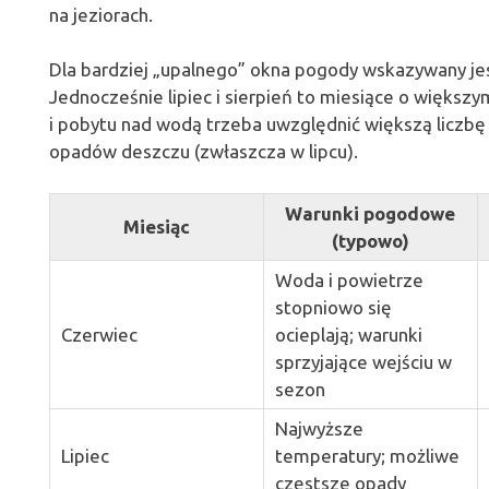
na jeziorach.
Dla bardziej „upalnego” okna pogody wskazywany jes
Jednocześnie lipiec i sierpień to miesiące o większ
i pobytu nad wodą trzeba uwzględnić większą liczb
opadów deszczu (zwłaszcza w lipcu).
Warunki pogodowe
Miesiąc
(typowo)
Woda i powietrze
stopniowo się
Czerwiec
ocieplają; warunki
sprzyjające wejściu w
sezon
Najwyższe
Lipiec
temperatury; możliwe
częstsze opady