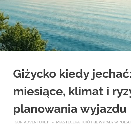
Giżycko kiedy jechać
miesiące, klimat i r
planowania wyjazdu
14 MAJA 2026
IGOR-ADVENTURE.P
MIASTECZKA I KRÓTKIE WYPADY W POLSC