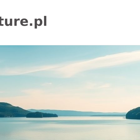
igor-
adventure.pl