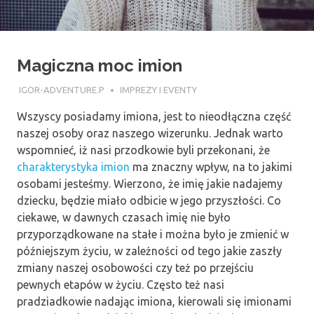
Magiczna moc imion
23 LIPCA 2017
IGOR-ADVENTURE.P
IMPREZY I EVENTY
Wszyscy posiadamy imiona, jest to nieodłączna część
naszej osoby oraz naszego wizerunku. Jednak warto
wspomnieć, iż nasi przodkowie byli przekonani, że
charakterystyka imion
ma znaczny wpływ, na to jakimi
osobami jesteśmy. Wierzono, że imię jakie nadajemy
dziecku, będzie miało odbicie w jego przyszłości. Co
ciekawe, w dawnych czasach imię nie było
przyporządkowane na stałe i można było je zmienić w
późniejszym życiu, w zależności od tego jakie zaszły
zmiany naszej osobowości czy też po przejściu
pewnych etapów w życiu. Często też nasi
pradziadkowie nadając imiona, kierowali się imionami