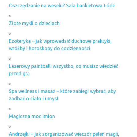
Oszczędzanie na weselu? Sala bankietowa Łódź
obozy
tenisowe
dla
Złote myśli o dzieciach
dzieci
organizacja
Ezoteryka – jak wprowadzić duchowe praktyki,
imprez
masowych
wróżby i horoskopy do codzienności
poznań
Laserowy paintball: wszystko, co musisz wiedzieć
przed grą
Spa wellness i masaż – które zabiegi wybrać, aby
zadbać o ciało i umysł
Magiczna moc imion
Andrzejki – jak zorganizować wieczór pełen magii,