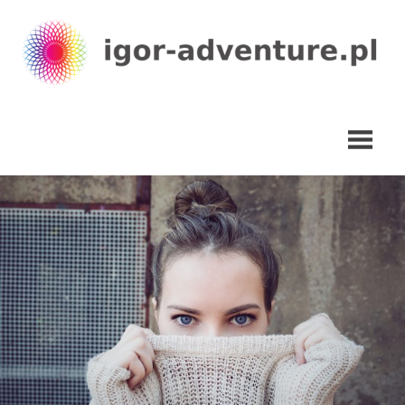
Skip
to
content
igor-
adventure.pl