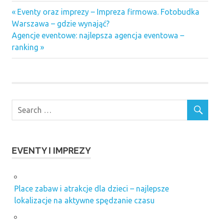
charakterystyka
Previous
Nawigacja
Eventy oraz imprezy – Impreza firmowa. Fotobudka
imion
Post:
Warszawa – gdzie wynająć?
wpisu
co
Next
Agencje eventowe: najlepsza agencja eventowa –
oznacza
Post:
ranking
imię
Klaudia
Imprezy
integracyjne
dla firm
imprezy
paintball
imprezy
tematyczne
EVENTY I IMPREZY
dla firm
Zakopane
najlepsza
Place zabaw i atrakcje dla dzieci – najlepsze
agencja
lokalizacje na aktywne spędzanie czasu
eventowa
ranking