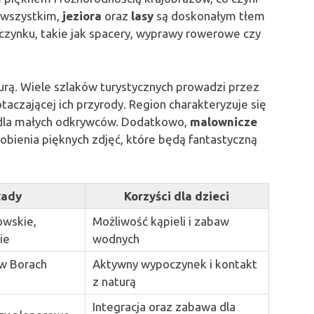
 wszystkim,
jeziora
oraz
lasy
są doskonałym tłem
czynku, takie jak spacery, wyprawy rowerowe czy
rą. Wiele szlaków turystycznych prowadzi przez
aczającej ich przyrody. Region charakteryzuje się
i dla małych odkrywców. Dodatkowo,
malownicze
obienia pięknych zdjęć, które będą fantastyczną
łady
Korzyści dla dzieci
owskie,
Możliwość kąpieli i zabaw
ie
wodnych
w Borach
Aktywny wypoczynek i kontakt
z naturą
Integracja oraz zabawa dla