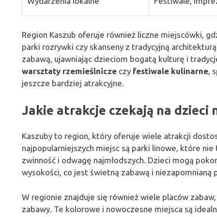
Wydarzenia lokalne
Festiwale, impr
Region Kaszub oferuje również liczne miejscówki, gdzi
parki rozrywki czy skanseny z tradycyjną architektur
zabawą, ujawniając dzieciom bogatą kulturę i tradycj
warsztaty rzemieślnicze
czy
festiwale kulinarne
, 
jeszcze bardziej atrakcyjne.
Jakie atrakcje czekają na dzieci
Kaszuby to region, który oferuje wiele atrakcji dos
najpopularniejszych miejsc są parki linowe, które nie 
zwinność i odwagę najmłodszych. Dzieci mogą pokony
wysokości, co jest świetną zabawą i niezapomnianą 
W regionie znajduje się również wiele placów zabaw
zabawy. Te kolorowe i nowoczesne miejsca są ideal