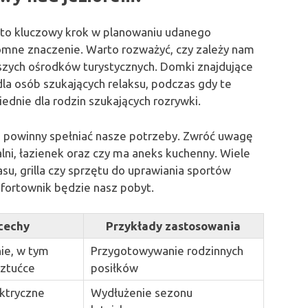
to kluczowy krok w planowaniu udanego
mne znaczenie. Warto rozważyć, czy zależy nam
kszych ośrodków turystycznych. Domki znajdujące
dla osób szukających relaksu, podczas gdy te
ednie dla rodzin szukających rozrywki.
e powinny spełniać nasze potrzeby. Zwróć uwagę
lni, łazienek oraz czy ma aneks kuchenny. Wiele
su, grilla czy sprzętu do uprawiania sportów
fortownik będzie nasz pobyt.
cechy
Przykłady zastosowania
ie, w tym
Przygotowywanie rodzinnych
 sztućce
posiłków
ektryczne
Wydłużenie sezonu