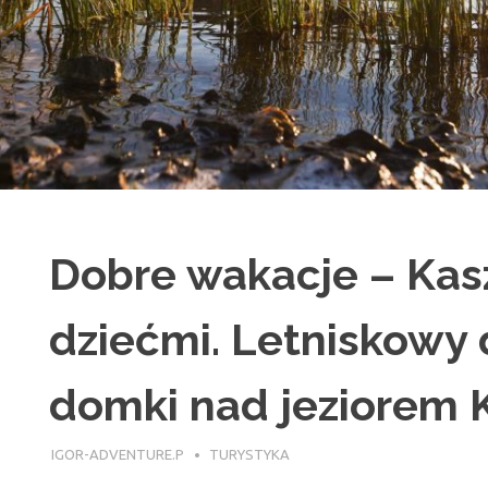
Dobre wakacje – Kas
dziećmi. Letniskowy
domki nad jeziorem 
21 LISTOPADA 2017
IGOR-ADVENTURE.P
TURYSTYKA