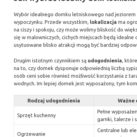
Wybór idealnego domku letniskowego nad jeziorem 
wypoczynku. Przede wszystkim,
lokalizacja
ma ogro
na ciszy i spokoju, czy może wolimy bliskość do wię
się w malowniczych, cichych miejscach będą idealne 
usytuowane blisko atrakcji mogą być bardziej odpowi
Drugim istotnym czynnikiem są
udogodnienia
, któr
na to, czy domek dysponuje odpowiednią liczbą sypia
osób ceni sobie również możliwość korzystania z tara
wodnych. Im lepiej domek jest wyposażony, tym kom
Rodzaj udogodnienia
Ważne 
Pełne wyposażen
Sprzęt kuchenny
garnki, talerze i
Centralne lub el
Ogrzewanie