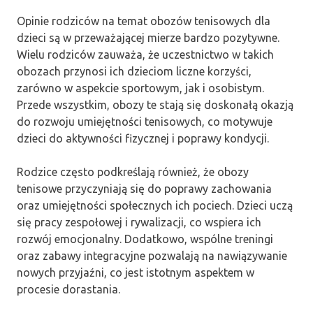
Opinie rodziców na temat obozów tenisowych dla
dzieci są w przeważającej mierze bardzo pozytywne.
Wielu rodziców zauważa, że uczestnictwo w takich
obozach przynosi ich dzieciom liczne korzyści,
zarówno w aspekcie sportowym, jak i osobistym.
Przede wszystkim, obozy te stają się doskonałą okazją
do rozwoju umiejętności tenisowych, co motywuje
dzieci do aktywności fizycznej i poprawy kondycji.
Rodzice często podkreślają również, że obozy
tenisowe przyczyniają się do poprawy zachowania
oraz umiejętności społecznych ich pociech. Dzieci uczą
się pracy zespołowej i rywalizacji, co wspiera ich
rozwój emocjonalny. Dodatkowo, wspólne treningi
oraz zabawy integracyjne pozwalają na nawiązywanie
nowych przyjaźni, co jest istotnym aspektem w
procesie dorastania.