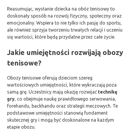
Reasumując, wysłanie dziecka na obóz tenisowy to
doskonały sposób na rozwój fizyczny, społeczny oraz
emocjonalny. Wspiera to nie tylko ich pasję do sportu,
ale również sprzyja tworzeniu trwałych relacji i uczeniu
się wartości, które będą przydatne przez całe życie.
Jakie umiejętności rozwijają obozy
tenisowe?
Obozy tenisowe oferują dzieciom szereg
wartościowych umiejętności, które wykraczają poza
samą grę. Uczestnicy mają okazję rozwijać
technikę
gry
, co obejmuje naukę prawidłowego serwowania,
forehandu, backhandu oraz strategii meczowych. Te
podstawowe umiejętności stanowią fundament
skutecznej gry i mogą być doskonalone na każdym
etapie obozu.