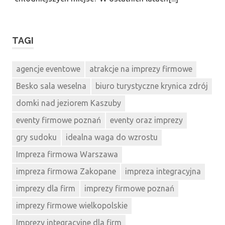
TAGI
agencje eventowe
atrakcje na imprezy firmowe
Besko sala weselna
biuro turystyczne krynica zdrój
domki nad jeziorem Kaszuby
eventy firmowe poznań
eventy oraz imprezy
gry sudoku
idealna waga do wzrostu
Impreza firmowa Warszawa
impreza firmowa Zakopane
impreza integracyjna
imprezy dla firm
imprezy firmowe poznań
imprezy firmowe wielkopolskie
Imprezy integracyjne dla firm