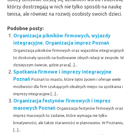
którzy dostrzegają w nich nie tylko sposób na naukę
tenisa, ale również na rozwój osobisty swoich dzieci.
Podobne posty:
Organizacja pikników firmowych, wyjazdy
integracyjne. Organizacja imprez Poznań
Organizacja pikników firmowych oraz wyjazdów integracyjnych
to doskonały sposób na budowanie silnych relacji w zespole. W
dzisiejszym świecie, gdzie praca[...]...
Spotkania firmowe i imprezy integracyjne
Poznań
Poznań to miasto, które tętni życiem i oferuje wiele
możliwości dla firm szukających idealnych miejsc na spotkania i
imprezy integracyjne.[...]...
Organizacja festynów firmowych i imprez
masowych Poznań
Organizacja festynów firmowych oraz
imprez masowych to zadanie, które wymaga nie tylko
kreatywności, ale także staranności w planowaniu. W Poznaniu,
[...]...