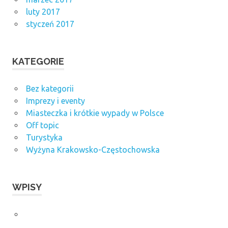
luty 2017
styczeń 2017
KATEGORIE
Bez kategorii
Imprezy i eventy
Miasteczka i krótkie wypady w Polsce
Off topic
Turystyka
Wyżyna Krakowsko-Częstochowska
WPISY