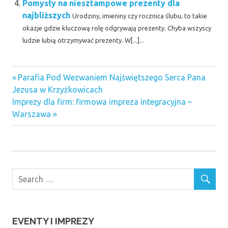
Pomysły na niesztampowe prezenty dla
najbliższych
Urodziny, imieniny czy rocznica ślubu, to takie
okazje gdzie kluczową rolę odgrywają prezenty. Chyba wszyscy
ludzie lubią otrzymywać prezenty. W[...]...
agencje
Previous
Nawigacja
Parafia Pod Wezwaniem Najświętszego Serca Pana
eventowe
Post:
Jezusa w Krzyżkowicach
wpisu
atrakcje
Next
Imprezy dla firm: firmowa impreza integracyjna –
na
Post:
Warszawa
imprezy
firmowe
imprezy
dla firm
imprezy
firmowe
poznań
imprezy
integracyjne
EVENTY I IMPREZY