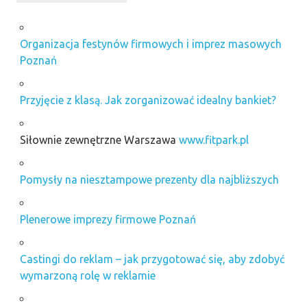
poznań
imprezy
paintball
Organizacja festynów firmowych i imprez masowych
imprezy
Poznań
plenerowe
poznań
Przyjęcie z klasą. Jak zorganizować idealny bankiet?
kursy
rajdowe
blog
Siłownie zewnętrzne Warszawa
www.fitpark.pl
najlepsza
agencja
Pomysły na niesztampowe prezenty dla najbliższych
eventowa
ranking
Plenerowe imprezy firmowe Poznań
obozy
tenisowe
dla
Castingi do reklam – jak przygotować się, aby zdobyć
dzieci
wymarzoną rolę w reklamie
organizacja
imprez dla