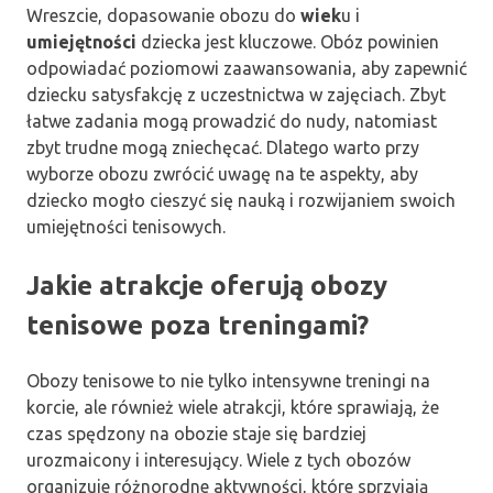
Wreszcie, dopasowanie obozu do
wiek
u i
umiejętności
dziecka jest kluczowe. Obóz powinien
odpowiadać poziomowi zaawansowania, aby zapewnić
dziecku satysfakcję z uczestnictwa w zajęciach. Zbyt
łatwe zadania mogą prowadzić do nudy, natomiast
zbyt trudne mogą zniechęcać. Dlatego warto przy
wyborze obozu zwrócić uwagę na te aspekty, aby
dziecko mogło cieszyć się nauką i rozwijaniem swoich
umiejętności tenisowych.
Jakie atrakcje oferują obozy
tenisowe poza treningami?
Obozy tenisowe to nie tylko intensywne treningi na
korcie, ale również wiele atrakcji, które sprawiają, że
czas spędzony na obozie staje się bardziej
urozmaicony i interesujący. Wiele z tych obozów
organizuje różnorodne aktywności, które sprzyjają