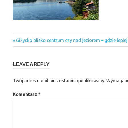
Previous
Nawigacja
Giżycko blisko centrum czy nad jeziorem – gdzie lepie
Post:
wpisu
LEAVE A REPLY
Twój adres email nie zostanie opublikowany.
Wymagane
Komentarz
*