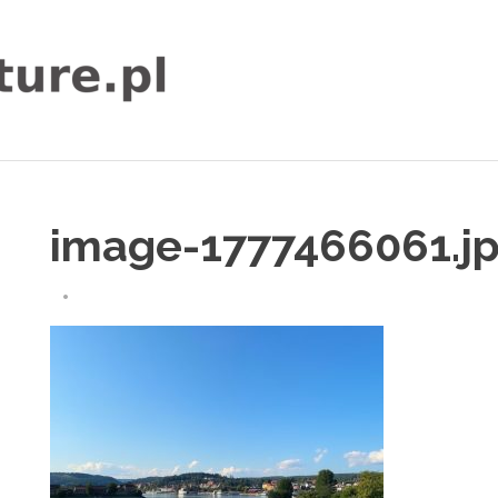
igor-
adventure.pl
image-1777466061.j
29 KWIETNIA 2026