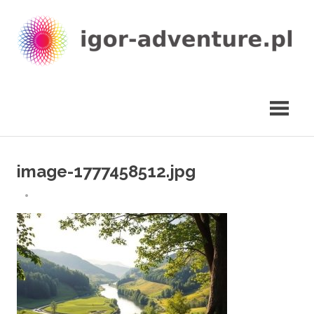
Skip
to
content
igor-
adventure.pl
image-1777458512.jpg
29 KWIETNIA 2026