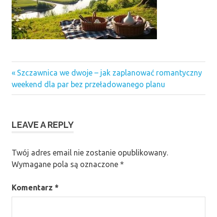
Previous
Nawigacja
Szczawnica we dwoje – jak zaplanować romantyczny
Post:
weekend dla par bez przeładowanego planu
wpisu
LEAVE A REPLY
Twój adres email nie zostanie opublikowany.
Wymagane pola są oznaczone
*
Komentarz
*