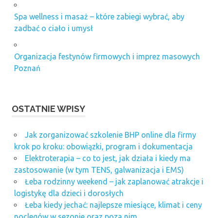
imprez
Spa wellness i masaż – które zabiegi wybrać, aby
firmowych
poznań
zadbać o ciało i umysł
organizacja
imprez
Organizacja festynów firmowych i imprez masowych
integracyjnych
Poznań
poznań
organizacja
imprez
poznań
OSTATNIE WPISY
wyjazdy
integracyjne
Jak zorganizować szkolenie BHP online dla firmy
poznań
krok po kroku: obowiązki, program i dokumentacja
Elektroterapia – co to jest, jak działa i kiedy ma
zastosowanie (w tym TENS, galwanizacja i EMS)
Łeba rodzinny weekend – jak zaplanować atrakcje i
logistykę dla dzieci i dorosłych
Łeba kiedy jechać: najlepsze miesiące, klimat i ceny
noclegów w sezonie oraz poza nim