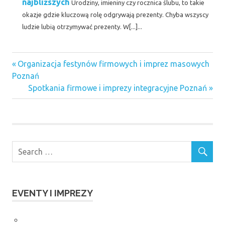
najbliższych
Urodziny, imieniny czy rocznica ślubu, to takie
okazje gdzie kluczową rolę odgrywają prezenty. Chyba wszyscy
ludzie lubią otrzymywać prezenty. W[...]...
agencje
Previous
Nawigacja
Organizacja festynów firmowych i imprez masowych
eventowe
Post:
Poznań
wpisu
fotobudka
Next
Spotkania firmowe i imprezy integracyjne Poznań
Warszawa
Post:
Impreza
firmowa
Impreza
firmowa
Warszawa
impreza
firmowa
EVENTY I IMPREZY
Zakopane
imprezy
firmowe