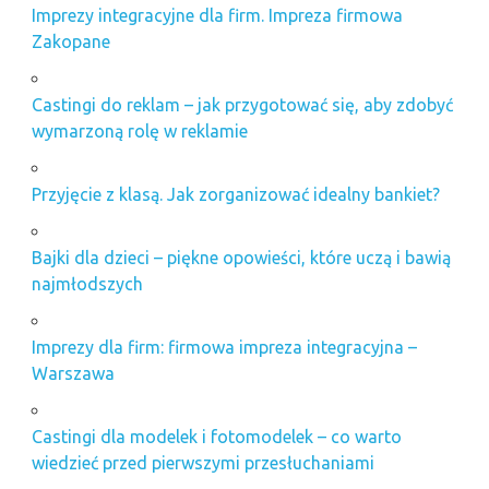
poznań
Imprezy integracyjne dla firm. Impreza firmowa
Zakopane
imprezy
integracyjne
wielkopolskie
Castingi do reklam – jak przygotować się, aby zdobyć
imprezy
wymarzoną rolę w reklamie
okolicznościowe
poznań
Przyjęcie z klasą. Jak zorganizować idealny bankiet?
imprezy
plenerowe
poznań
Bajki dla dzieci – piękne opowieści, które uczą i bawią
imprezy
najmłodszych
tematyczne
dla firm
Zakopane
Imprezy dla firm: firmowa impreza integracyjna –
Warszawa
najlepsza
agencja
eventowa
Castingi dla modelek i fotomodelek – co warto
ranking
wiedzieć przed pierwszymi przesłuchaniami
organizacja