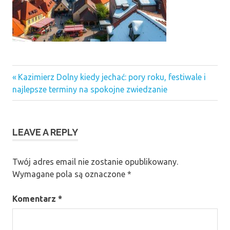
Previous
Nawigacja
Kazimierz Dolny kiedy jechać: pory roku, festiwale i
Post:
najlepsze terminy na spokojne zwiedzanie
wpisu
LEAVE A REPLY
Twój adres email nie zostanie opublikowany.
Wymagane pola są oznaczone
*
Komentarz
*