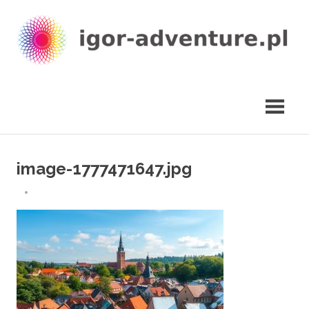
Skip
to
content
igor-
adventure.pl
image-1777471647.jpg
29 KWIETNIA 2026