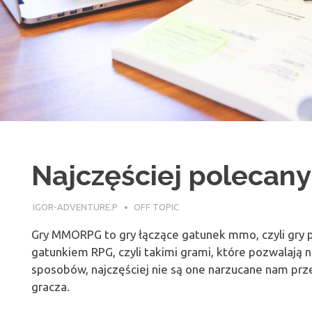
Najczęściej polecan
20 MARCA 2017
IGOR-ADVENTURE.P
OFF TOPIC
Gry MMORPG to gry łączące gatunek mmo, czyli gry p
gatunkiem RPG, czyli takimi grami, które pozwalają n
sposobów, najczęściej nie są one narzucane nam pr
gracza.