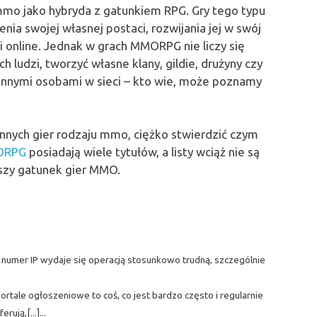
 mmo jako hybryda z gatunkiem RPG. Gry tego typu
nia swojej własnej postaci, rozwijania jej w swój
mi online. Jednak w grach MMORPG nie liczy się
 ludzi, tworzyć własne klany, gildie, drużyny czy
innymi osobami w sieci – kto wie, może poznamy
innych gier rodzaju mmo, ciężko stwierdzić czym
MORPG
posiadają wiele tytułów, a listy wciąż nie są
jszy gatunek gier MMO.
 numer IP wydaje się operacją stosunkowo trudną, szczególnie
ortale ogłoszeniowe to coś, co jest bardzo często i regularnie
ją,[...]...