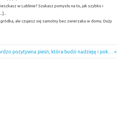
Mieszkasz w Lublinie? Szukasz pomysłu na to, jak szybko i
]...
gródka, ale czujesz się samotny bez zwierzaka w domu. Duży
xt
rdzo pozytywna pieśń, która budzi nadzieję i pok…
st: