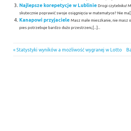
Najlepsze korepetycje w Lublinie
Drogi czytelniku! 
skutecznie poprawić swoje osiągnięcia w matematyce? Nie ma[...
Kanapowi przyjaciele
Masz małe mieszkanie, nie masz o
pies potrzebuje bardzo dużo przestrzeni,[...]...
Besko
Previous
Ne
Nawigacja
Statystyki wyników a możliwość wygranej w Lotto
Ba
sala
Post:
Po
weselna
wpisu
gry
sudoku
idealna
waga do
wzrostu
Japońskie
znaki
zodiaku
polecane
gry