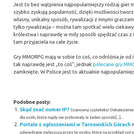
Jest to bez wątpienia najpopularniejszy rodzaj gier
szybko zyskują popularność, dzięki możliwości tworze
własny, unikalny sposób, rywalizacji z innymi gracza
tylko rywalizacja – można tam spotkać wielu ciekawych
królestwa i naprawdę w miły sposób spędzać czas z 
tam przyjaciela na całe życie.
Gry MMORPG mają w sobie to coś, co odróżnia je od 
tak naprawdę jest „to coś”, jednak
polecane gry M
zamknięte. W Polsce jest to aktualnie najpopularnie
Podobne posty:
Skąd znać numer IP?
Szanowny czytelniku! Odnalezienie
dla osób, które nigdy nie próbowały w żaden sposób[...]...
Portale z ogłoszeniami w Tarnowskich Górach
P
odwiedzane zwłaszcza przez te osoby, które na przykład coś oferu