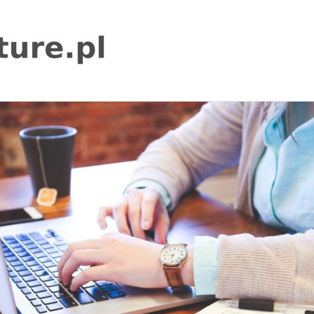
igor-
adventure.pl