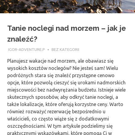
Tanie noclegi nad morzem – jak je
znaleźć?
7 LISTOPADA 2017
IGOR-ADVENTURE.P
BEZ KATEGORII
Planujesz wakacje nad morzem, ale obawiasz się
wysokich kosztów noclegów? Nie jesteś sam! Wielu
podróżnych stara się znaleźć przystępne cenowo
opcje, które pozwolą cieszyć się urokami nadmorskich
miejscowości bez nadwyrężania budżetu. Istnieje wiele
skutecznych sposobów, aby odkryć tanie noclegi, a
także lokalizacje, które oferują korzystne ceny. Warto
również rozważyć rezerwację bezpośrednio u
właścicieli, co często wiąże się z dodatkowymi
oszczędnościami. W tym artykule podzielimy się
praktycznymi wskazówkami, które pomogą Ci w