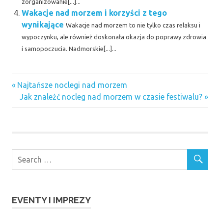
zorganizowanie[...]...
Wakacje nad morzem i korzyści z tego
wynikające
Wakacje nad morzem to nie tylko czas relaksu i
wypoczynku, ale również doskonała okazja do poprawy zdrowia
i samopoczucia. Nadmorskie[...]...
Previous
Nawigacja
Najtańsze noclegi nad morzem
Post:
Next
Jak znaleźć nocleg nad morzem w czasie festiwalu?
wpisu
Post:
EVENTY I IMPREZY