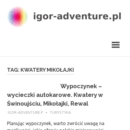
Skip
to
content
igor-
adventure.pl
TAG:
KWATERY MIKOŁAJKI
Wypoczynek –
wycieczki autokarowe. Kwatery w
Świnoujściu, Mikołajki, Rewal
13 STYCZNIA 2018
IGOR-ADVENTURE.P
TURYSTYKA
Planując wypoczynek, warto zwrócić uwagę na