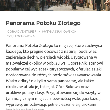
Panorama Potoku Złotego
26 LIPCA 2018
IGOR-ADVENTURE.P
WYŻYNA KRAKOWSKO-
CZĘSTOCHOWSKA
Panorama Potoku Złotego to miejsce, które zachwyca
każdego, kto pragnie obcować z naturą i podziwiać
zapierające dech w piersiach widoki. Usytuowana w
malowniczej okolicy w pobliżu wsi Ogorzelnik, stanowi
popularny cel wycieczek turystycznych, oferując szlaki
dostosowane do różnych poziomów zaawansowania.
Warto odkryć nie tylko samą panoramę, ale także
okoliczne atrakcje, takie jak Góra Bukowa oraz
urokliwe polany i lasy. Przygotowanie się do wizyty w
tym magicznym miejscu z pewnością wzbogaci każdą
wyprawę, umożliwiając pełne cieszenie się urokami