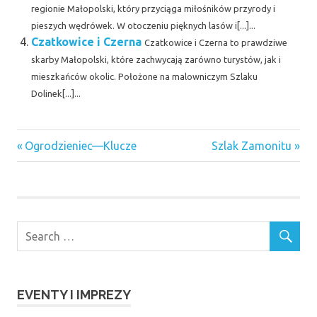
regionie Małopolski, który przyciąga miłośników przyrody i
pieszych wędrówek. W otoczeniu pięknych lasów i[...]...
Czatkowice i Czerna
Czatkowice i Czerna to prawdziwe
skarby Małopolski, które zachwycają zarówno turystów, jak i
mieszkańców okolic. Położone na malowniczym Szlaku
Dolinek[...]...
Previous
Next
Nawigacja
Ogrodzieniec—Klucze
Szlak Zamonitu
Post:
Post:
wpisu
EVENTY I IMPREZY