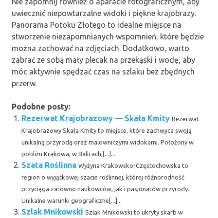
Nie zapomnij również o aparacie fotograficznym, aby
uwiecznić niepowtarzalne widoki i piękne krajobrazy.
Panorama Potoku Złotego to idealne miejsce na
stworzenie niezapomnianych wspomnień, które będzie
można zachować na zdjęciach. Dodatkowo, warto
zabrać ze sobą mały plecak na przekąski i wodę, aby
móc aktywnie spędzać czas na szlaku bez zbędnych
przerw.
Podobne posty:
Rezerwat Krajobrazowy — Skała Kmity
Rezerwat
Krajobrazowy Skała Kmity to miejsce, które zachwyca swoją
unikalną przyrodą oraz malowniczymi widokami. Położony w
pobliżu Krakowa, w Balicach,[...]...
Szata Roślinna
Wyżyna Krakowsko-Częstochowska to
region o wyjątkowej szacie roślinnej, której różnorodność
przyciąga zarówno naukowców, jak i pasjonatów przyrody.
Unikalne warunki geograficzne[...]...
Szlak Mnikowski
Szlak Mnikowski to ukryty skarb w