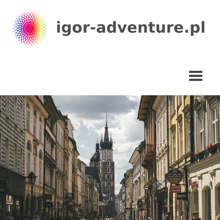
Skip
to
content
igor-
adventure.pl