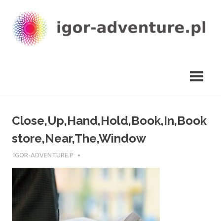
Skip
to
content
igor-
adventure.pl
Close,Up,Hand,Hold,Book,In,Book
store,Near,The,Window
30 STYCZNIA 2025
IGOR-ADVENTURE.P