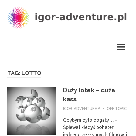
Skip
to
content
igor-
adventure.pl
TAG:
LOTTO
Duży lotek – duża
kasa
11 MAJA 2017
IGOR-ADVENTURE.P
OFF TOPIC
Gdybym było bogaty… –
Śpiewał kiedyś bohater
jednego ze słynnych filmów, i