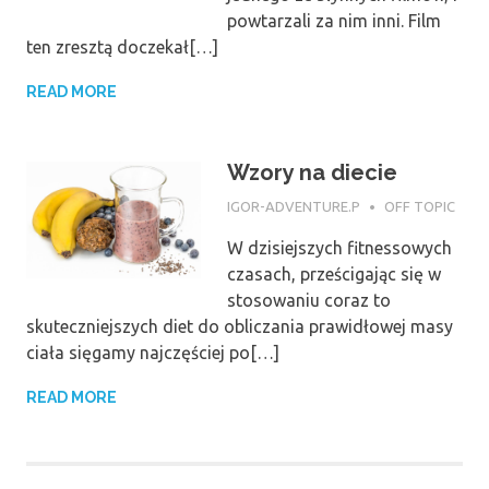
powtarzali za nim inni. Film
ten zresztą doczekał[…]
READ MORE
Wzory na diecie
6 MARCA 2017
IGOR-ADVENTURE.P
OFF TOPIC
W dzisiejszych fitnessowych
czasach, prześcigając się w
stosowaniu coraz to
skuteczniejszych diet do obliczania prawidłowej masy
ciała sięgamy najczęściej po[…]
READ MORE