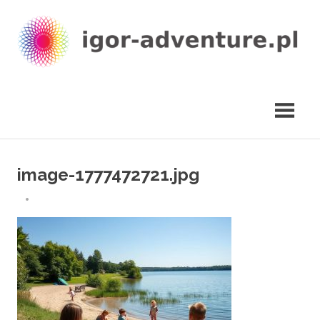
Skip
to
content
igor-
adventure.pl
image-1777472721.jpg
29 KWIETNIA 2026