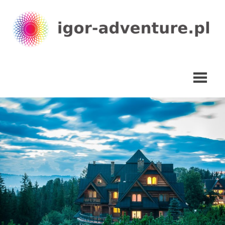
Skip
to
content
igor-
adventure.pl