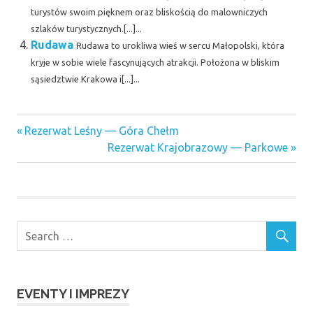
turystów swoim pięknem oraz bliskością do malowniczych
szlaków turystycznych.[...]...
Rudawa
Rudawa to urokliwa wieś w sercu Małopolski, która
kryje w sobie wiele fascynujących atrakcji. Położona w bliskim
sąsiedztwie Krakowa i[...]...
Previous
Nawigacja
Rezerwat Leśny — Góra Chełm
Post:
Next
Rezerwat Krajobrazowy — Parkowe
wpisu
Post:
EVENTY I IMPREZY