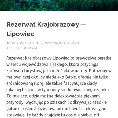
Rezerwat Krajobrazowy —
Lipowiec
26 LIPCA 2018
IGOR-ADVENTURE.P
WYŻYNA KRAKOWSKO-
CZĘSTOCHOWSKA
Rezerwat Krajobrazowy Lipowiec to prawdziwa perełka
w sercu województwa śląskiego, która przyciąga
zarówno turystów, jak i miłośników natury. Położony w
malowniczej okolicy niedaleko Babic, oferuje nie tylko
zróżnicowaną florę, ale także fascynujące ślady
lokalnej historii, w tym ruiny średniowiecznego zamku.
To miejsce, gdzie można delektować się pięknem
przyrody, wędrując po szlakach i odkrywając rzadkie
gatunki roślin. Zróżnicowane możliwości rekreacyjne
sprawiają, że każdy znajdzie tu coś dla siebie, od