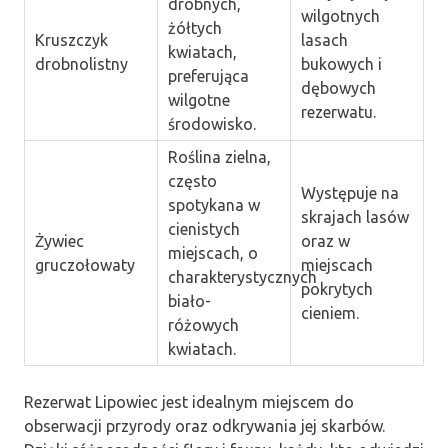
drobnych,
wilgotnych
żółtych
Kruszczyk
lasach
kwiatach,
drobnolistny
bukowych i
preferująca
dębowych
wilgotne
rezerwatu.
środowisko.
Roślina zielna,
często
Występuje na
spotykana w
skrajach lasów
cienistych
Żywiec
oraz w
miejscach, o
gruczołowaty
miejscach
charakterystycznych
pokrytych
biało-
cieniem.
różowych
kwiatach.
Rezerwat Lipowiec jest idealnym miejscem do
obserwacji przyrody oraz odkrywania jej skarbów.