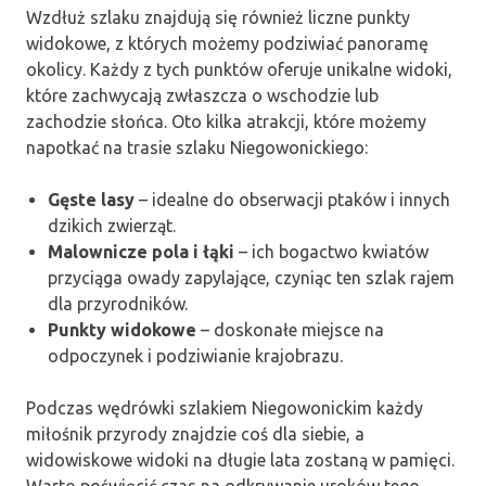
Wzdłuż szlaku znajdują się również liczne punkty
widokowe, z których możemy podziwiać panoramę
okolicy. Każdy z tych punktów oferuje unikalne widoki,
które zachwycają zwłaszcza o wschodzie lub
zachodzie słońca. Oto kilka atrakcji, które możemy
napotkać na trasie szlaku Niegowonickiego:
Gęste lasy
– idealne do obserwacji ptaków i innych
dzikich zwierząt.
Malownicze pola i łąki
– ich bogactwo kwiatów
przyciąga owady zapylające, czyniąc ten szlak rajem
dla przyrodników.
Punkty widokowe
– doskonałe miejsce na
odpoczynek i podziwianie krajobrazu.
Podczas wędrówki szlakiem Niegowonickim każdy
miłośnik przyrody znajdzie coś dla siebie, a
widowiskowe widoki na długie lata zostaną w pamięci.
Warto poświęcić czas na odkrywanie uroków tego