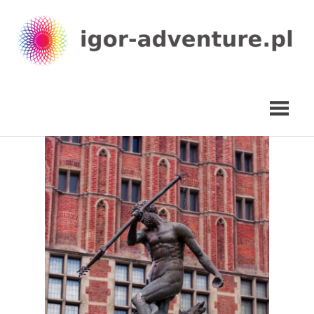
Skip
to
content
igor-
adventure.pl