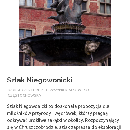
Szlak Niegowonicki
26 LIPCA 2018
IGOR-ADVENTURE.P
WYŻYNA KRAKOWSKO-
CZĘSTOCHOWSKA
Szlak Niegowonicki to doskonała propozycja dla
miłośników przyrody i wędrówek, którzy pragną
odkrywać urokliwe zakątki w okolicy. Rozpoczynający
się w Chruszczobrodzie, szlak zaprasza do eksploracji