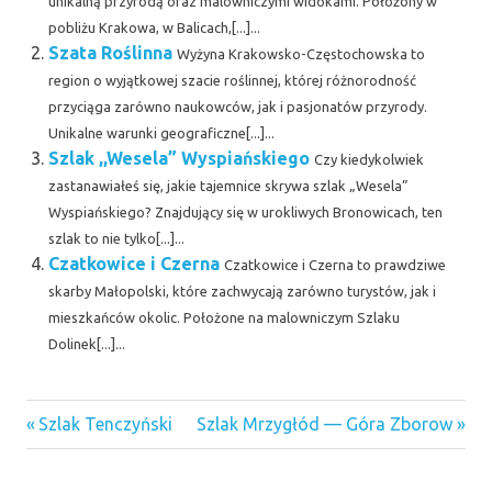
unikalną przyrodą oraz malowniczymi widokami. Położony w
pobliżu Krakowa, w Balicach,[...]...
Szata Roślinna
Wyżyna Krakowsko-Częstochowska to
region o wyjątkowej szacie roślinnej, której różnorodność
przyciąga zarówno naukowców, jak i pasjonatów przyrody.
Unikalne warunki geograficzne[...]...
Szlak ,,Wesela” Wyspiańskiego
Czy kiedykolwiek
zastanawiałeś się, jakie tajemnice skrywa szlak „Wesela”
Wyspiańskiego? Znajdujący się w urokliwych Bronowicach, ten
szlak to nie tylko[...]...
Czatkowice i Czerna
Czatkowice i Czerna to prawdziwe
skarby Małopolski, które zachwycają zarówno turystów, jak i
mieszkańców okolic. Położone na malowniczym Szlaku
Dolinek[...]...
Previous
Next
Nawigacja
Szlak Tenczyński
Szlak Mrzygłód — Góra Zborow
Post:
Post:
wpisu