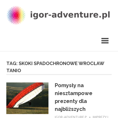
Skip
to
content
igor-
adventure.pl
TAG:
SKOKI SPADOCHRONOWE WROCŁAW
TANIO
Pomysły na
niesztampowe
prezenty dla
najbliższych
30 WRZEŚNIA 2017
IGOR-ADVENTURE.P
IMPREZY I