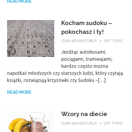
READ MORE
Kocham sudoku –
pokochasz i ty!
11 MAJA 2017
IGOR-ADVENTURE.P
OFF TOPIC
Jeżdżąc autobusami,
pociągami, tramwajami,
bardzo często można
napotkać młodszych czy starszych ludzi, który czytają
książki, rozwiązują krzyżówki czy Sudoku –[…]
READ MORE
Wzory na diecie
6 MARCA 2017
IGOR-ADVENTURE.P
OFF TOPIC