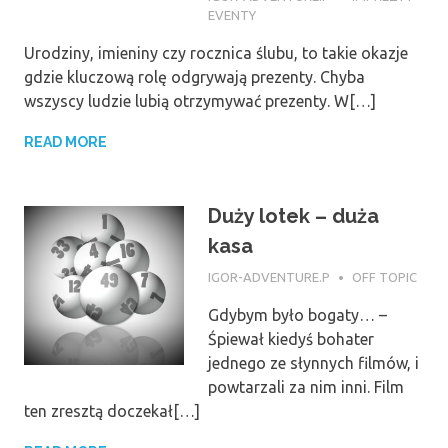
EVENTY
Urodziny, imieniny czy rocznica ślubu, to takie okazje
gdzie kluczową rolę odgrywają prezenty. Chyba
wszyscy ludzie lubią otrzymywać prezenty. W[…]
READ MORE
Duży lotek – duża
kasa
11 MAJA 2017
IGOR-ADVENTURE.P
OFF TOPIC
Gdybym było bogaty… –
Śpiewał kiedyś bohater
jednego ze słynnych filmów, i
powtarzali za nim inni. Film
ten zresztą doczekał[…]