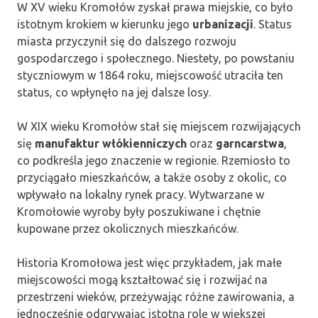
W XV wieku Kromołów zyskał prawa miejskie, co było
istotnym krokiem w kierunku jego
urbanizacji
. Status
miasta przyczynił się do dalszego rozwoju
gospodarczego i społecznego. Niestety, po powstaniu
styczniowym w 1864 roku, miejscowość utraciła ten
status, co wpłynęło na jej dalsze losy.
W XIX wieku Kromołów stał się miejscem rozwijających
się
manufaktur włókienniczych
oraz
garncarstwa
,
co podkreśla jego znaczenie w regionie. Rzemiosło to
przyciągało mieszkańców, a także osoby z okolic, co
wpływało na lokalny rynek pracy. Wytwarzane w
Kromołowie wyroby były poszukiwane i chętnie
kupowane przez okolicznych mieszkańców.
Historia Kromołowa jest więc przykładem, jak małe
miejscowości mogą kształtować się i rozwijać na
przestrzeni wieków, przeżywając różne zawirowania, a
jednocześnie odgrywając istotną rolę w większej