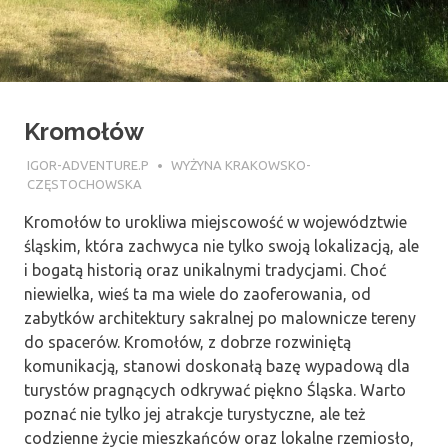
Kromołów
26 LIPCA 2018
IGOR-ADVENTURE.P
WYŻYNA KRAKOWSKO-
CZĘSTOCHOWSKA
Kromołów to urokliwa miejscowość w województwie
śląskim, która zachwyca nie tylko swoją lokalizacją, ale
i bogatą historią oraz unikalnymi tradycjami. Choć
niewielka, wieś ta ma wiele do zaoferowania, od
zabytków architektury sakralnej po malownicze tereny
do spacerów. Kromołów, z dobrze rozwiniętą
komunikacją, stanowi doskonałą bazę wypadową dla
turystów pragnących odkrywać piękno Śląska. Warto
poznać nie tylko jej atrakcje turystyczne, ale też
codzienne życie mieszkańców oraz lokalne rzemiosło,