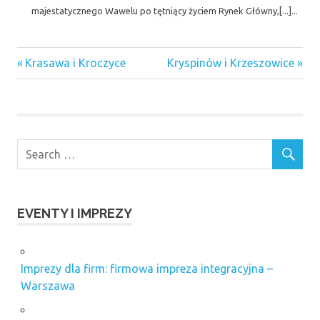
majestatycznego Wawelu po tętniący życiem Rynek Główny,[...]...
Previous
Next
Nawigacja
Krasawa i Kroczyce
Kryspinów i Krzeszowice
Post:
Post:
wpisu
EVENTY I IMPREZY
Imprezy dla firm: firmowa impreza integracyjna –
Warszawa