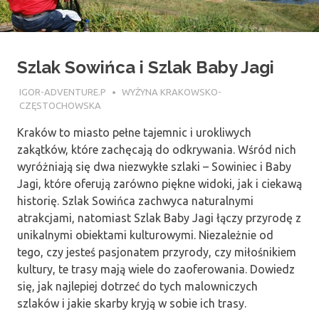
Szlak Sowińca i Szlak Baby Jagi
26 LIPCA 2018
IGOR-ADVENTURE.P
WYŻYNA KRAKOWSKO-
CZĘSTOCHOWSKA
Kraków to miasto pełne tajemnic i urokliwych
zakątków, które zachęcają do odkrywania. Wśród nich
wyróżniają się dwa niezwykłe szlaki – Sowiniec i Baby
Jagi, które oferują zarówno piękne widoki, jak i ciekawą
historię. Szlak Sowińca zachwyca naturalnymi
atrakcjami, natomiast Szlak Baby Jagi łączy przyrodę z
unikalnymi obiektami kulturowymi. Niezależnie od
tego, czy jesteś pasjonatem przyrody, czy miłośnikiem
kultury, te trasy mają wiele do zaoferowania. Dowiedz
się, jak najlepiej dotrzeć do tych malowniczych
szlaków i jakie skarby kryją w sobie ich trasy.