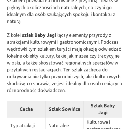
szlakiem pozwala na obcowanie z przyrodą i relaks w
pięknych okolicznościach naturalnych, co czyni go
idealnym dla osób szukających spokoju i kontaktu z
naturą.
Z kolei
szlak Baby Jagi
łączy elementy przyrody z
atrakcjami kulturowymi i gastronomicznymi. Podczas
wędrówki tym szlakiem turyści mają okazję odwiedzać
lokalne obiekty kultury, takie jak muzea czy tradycyjne
wioski, a także skosztować regionalnych specjałów w
przytulnych restauracjach. Ten szlak zachęca do
odkrywania nie tylko przyrodniczych, ale i kulturowych
skarbów, co sprawia, że jest idealny dla osób ceniących
różnorodność doświadczeń.
Szlak Baby
Cecha
Szlak Sowińca
Jagi
Kulturowe i
Typ atrakcji
Naturalne
gastronomiczne