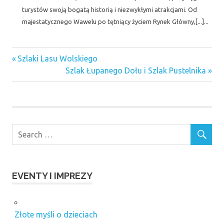
turystów swoją bogatą historią i niezwykłymi atrakcjami. Od
majestatycznego Wawelu po tętniący życiem Rynek Główny,[...]...
Previous
Nawigacja
Szlaki Lasu Wolskiego
Post:
Next
Szlak Łupanego Dołu i Szlak Pustelnika
wpisu
Post:
EVENTY I IMPREZY
Złote myśli o dzieciach