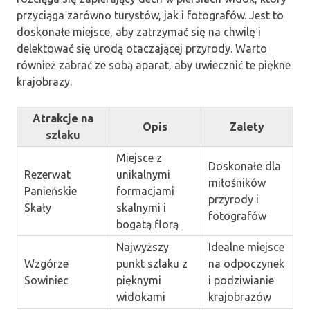
przyciąga zarówno turystów, jak i fotografów. Jest to
doskonałe miejsce, aby zatrzymać się na chwilę i
delektować się urodą otaczającej przyrody. Warto
również zabrać ze sobą aparat, aby uwiecznić te piękne
krajobrazy.
Atrakcje na
Opis
Zalety
szlaku
Miejsce z
Doskonałe dla
Rezerwat
unikalnymi
miłośników
Panieńskie
formacjami
przyrody i
Skały
skalnymi i
fotografów
bogatą florą
Najwyższy
Idealne miejsce
Wzgórze
punkt szlaku z
na odpoczynek
Sowiniec
pięknymi
i podziwianie
widokami
krajobrazów